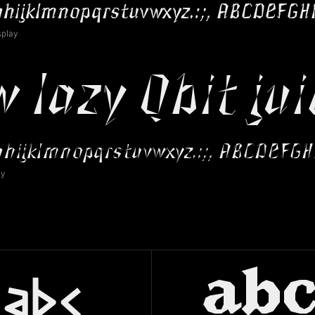
splay
ay
ab
abc