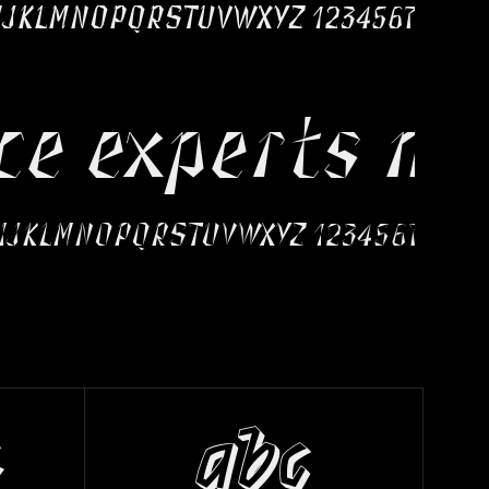
c
abc