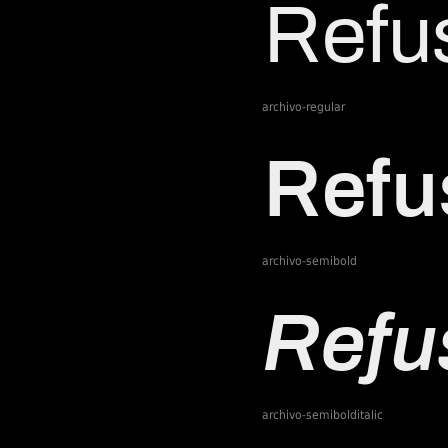
archivo-regular
archivo-semibold
archivo-semibolditalic