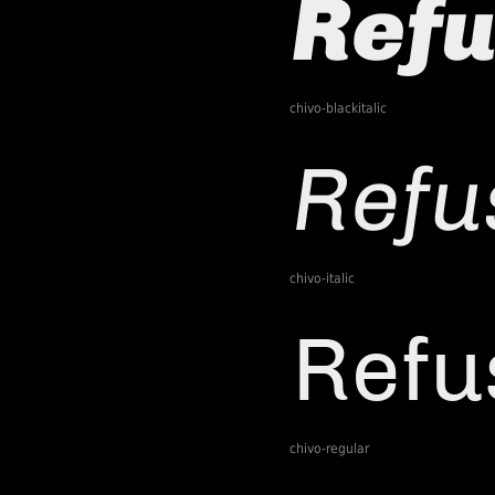
chivo-blackitalic
chivo-italic
chivo-regular