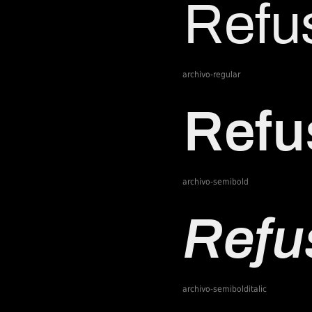
archivo-regular
archivo-semibold
archivo-semibolditalic