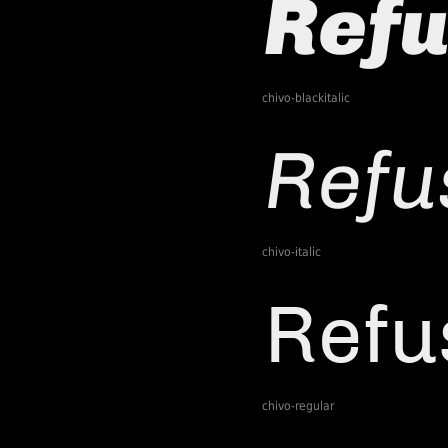
chivo-blackitalic
chivo-italic
chivo-regular