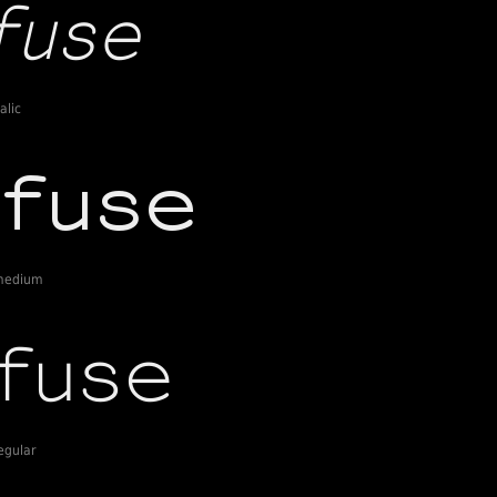
alic
-medium
egular