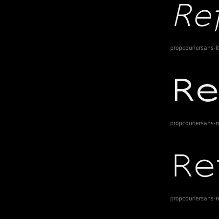
propcouriersans-it
propcouriersans
propcouriersans-r