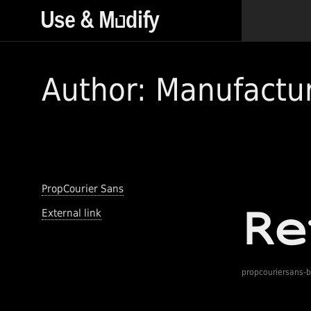
Author: Manufactu
PropCourier Sans
External link
propcouriersans-b