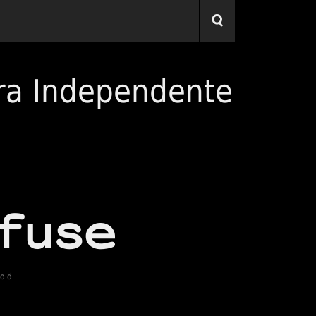
ra Independente
old