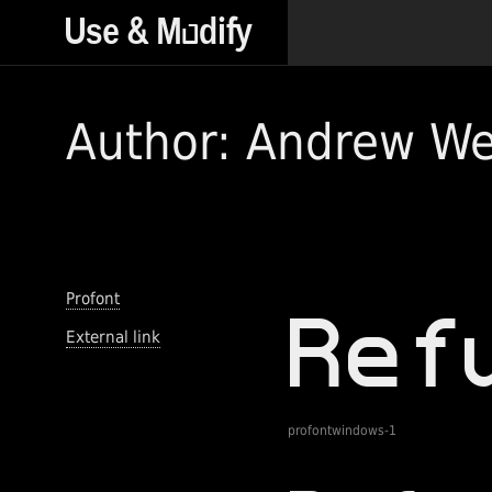
Author: Andrew We
Profont
External link
profontwindows-1